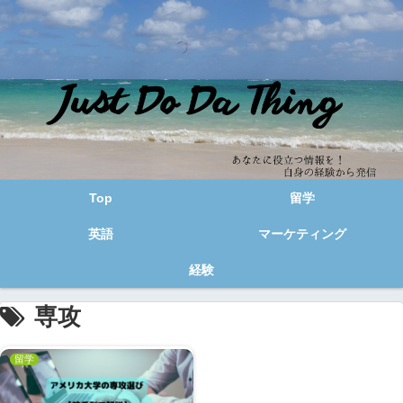
Top
留学
英語
マーケティング
経験
専攻
留学